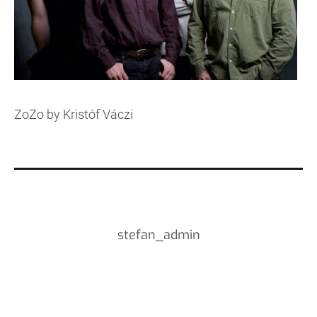
ZoZo by Kristóf Váczi
stefan_admin