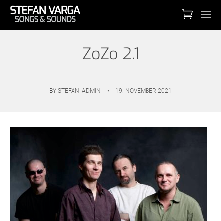
ZoZo 2.1
BY
STEFAN_ADMIN
•
19. NOVEMBER 2021