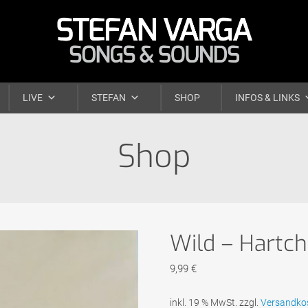
Skip
LIVE
STEFAN
SHOP
INFOS & LINKS
to
Shop
content
Wild – Hartch
9,99
€
inkl. 19 % MwSt.
zzgl.
Versandko