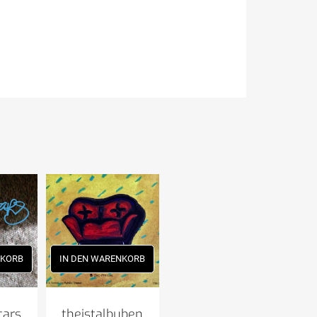
NKORB
IN DEN WARENKORB
tars
theistalbuben