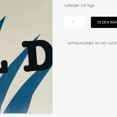
Lieferzeit:
3-5 Tage
Wild
IN DEN WA
-
Hartchor
[CD]
ARTIKELNUMMER:
RO 1601
KATE
Menge