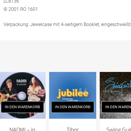
LC8136
© 2001 RO 1601
Verpackung: Jewelcase mit 4-seitigem Booklet, eingeschweißt
IN DEN WARENKORB
IN DEN WARENKORB
IN DEN WARE
NAOMI – in
Tibor
Swing Gui