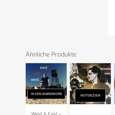
Ähnliche Produkte
IN DEN WARENKORB
WEITERLESEN
West & East –