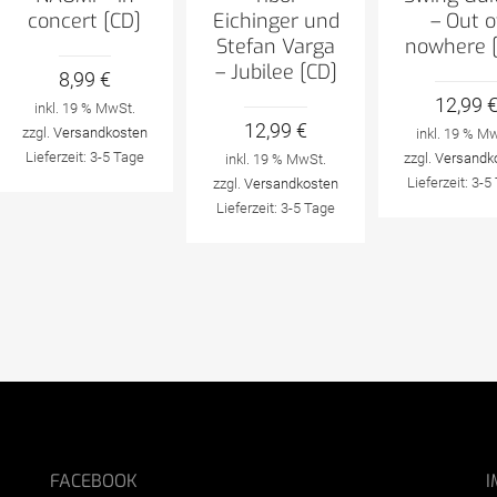
concert [CD]
Eichinger und
– Out o
Stefan Varga
nowhere 
– Jubilee [CD]
8,99
€
12,99
inkl. 19 % MwSt.
12,99
€
zzgl.
Versandkosten
inkl. 19 % M
Lieferzeit:
3-5 Tage
zzgl.
Versandk
inkl. 19 % MwSt.
Lieferzeit:
3-5
zzgl.
Versandkosten
Lieferzeit:
3-5 Tage
FACEBOOK
I