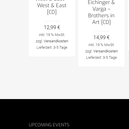
Eichinger &
West & East
Varga –
[CD]
Brothers in
Art [CD]
12,99
€
inkl. 19 % MwSt.
14,99
€
zzgl.
Versandkosten
inkl. 19 % MwSt.
Lieferzeit:
3-5 Tage
zzgl.
Versandkosten
Lieferzeit:
3-5 Tage
UPCOMING EVENTS