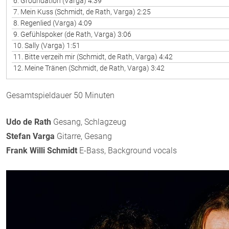
6. Groundation (Varga) 4:39
7. Mein Kuss (Schmidt, de Rath, Varga) 2:25
8. Regenlied (Varga) 4:09
9. Gefühlspoker (de Rath, Varga) 3:06
10. Sally (Varga) 1:51
11. Bitte verzeih mir (Schmidt, de Rath, Varga) 4:42
12. Meine Tränen (Schmidt, de Rath, Varga) 3:42
Gesamtspieldauer 50 Minuten
Udo de Rath
Gesang, Schlagzeug
Stefan Varga
Gitarre, Gesang
Frank Willi Schmidt
E-Bass, Background vocals