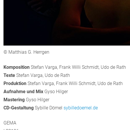
© Matthias G. Herrgen
Komposition
Stefan Varga, Frank Willi Schmidt, Udo de Rath
Texte
Stefan Varga, Udo de Rath
Produktion
Stefan Varga, Frank Willi Schmidt, Udo de Rath
Aufnahme und Mix
Gyso Hilger
Mastering
Gyso Hilger
CD-Gestaltung
Sybille Dömel
sybilledoemel.de
GEMA